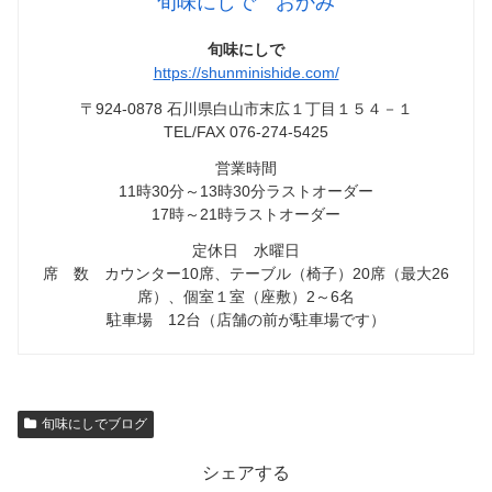
旬味にしで おかみ
旬味にしで
https://shunminishide.com/
〒924-0878 石川県白山市末広１丁目１５４－１
TEL/FAX 076-274-5425
営業時間
11時30分～13時30分ラストオーダー
17時～21時ラストオーダー
定休日 水曜日
席 数 カウンター10席、テーブル（椅子）20席（最大26
席）、個室１室（座敷）2～6名
駐車場 12台（店舗の前が駐車場です）
旬味にしでブログ
シェアする