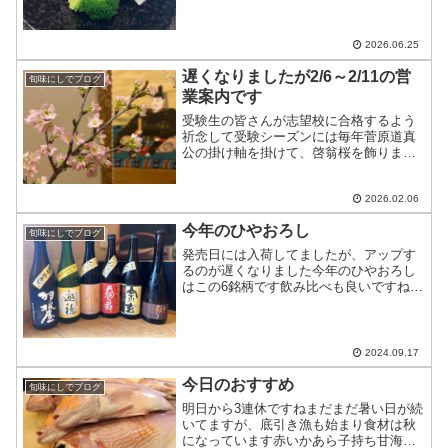
6/30…十分にお席のご用意ができます
7/1〜7/2…お休みです皆様のお越しを
お...
2026.06.25
遅くなりましたが2/6～2/11の営
旬味にしでブログ
業案内です
受験生の皆さんが志望校に合格するよう
祈念して受験シーズンには毎年菅原道真
公の掛け軸を掛けて、啓翁桜を飾ります
昨夜早速「サクラサク」のお報せを頂き
ましたおめでとうございます！2/6・・・
カウンターのみ2/7・・・テーブル1つ、
2026.02.06
カウンター5席2...
今年のひやおろし
旬味にしでブログ
発売日には入荷してましたが、アップす
るのが遅くなりました今年のひやおろし
はこの6銘柄です飲み比べも良いですねあ
るだけなので、お早めに！
2024.09.17
今日のおすすめ
旬味にしでブログ
明日から3連休ですねまだまだ暑い日が続
いてますが、底引き漁も始まり食材は秋
になっています赤いかあら子持ち甘海老