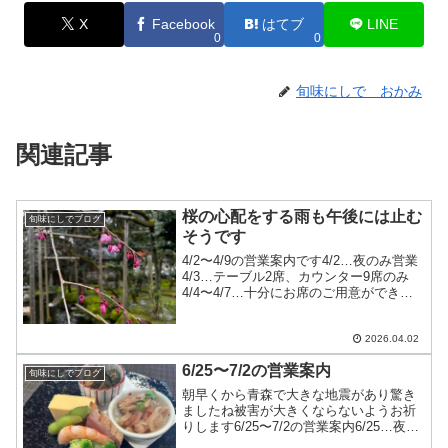
X
Facebook
はてブ
LINE
0
0
旬味にしで おかみ
関連記事
桜の心配をする雨も午後には止む
旬味にしでブログ
そうです
4/2〜4/9の営業案内です4/2…夜のみ営業
4/3…テーブル2席、カウンター9席のみ
4/4〜4/7…十分にお席のご用意ができま
す4/8〜4/9…お休み皆様のお越しをお待
ちしております
2026.04.02
6/25〜7/2の営業案内
旬味にしでブログ
朝早くから青森で大きな地震があり驚き
ましたね被害が大きくならないようお祈
りします6/25〜7/2の営業案内6/25…夜の
み営業6/26…カウンターのみ6/27〜