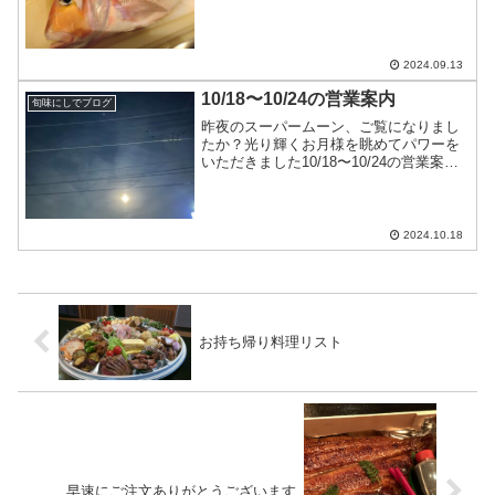
甘鯛（活）子持ち鮎冬瓜きのこ菊花あん
かけなどです連休中、今のところはお席
のご用意が出来ますご予約お待ちしてお
ります
2024.09.13
10/18〜10/24の営業案内
旬味にしでブログ
昨夜のスーパームーン、ご覧になりまし
たか？光り輝くお月様を眺めてパワーを
いただきました10/18〜10/24の営業案内
10/18…カウンターのみ10/19〜10/22…十
分にお席のご用意ができます10/23、
10/24…お休みします
2024.10.18
お持ち帰り料理リスト
早速にご注文ありがとうございます