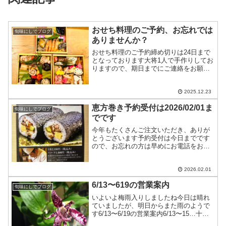
おせち料理のご予約、お忘れでは
旬味にしでブログ
ありませんか？
おせち料理のご予約締め切りは24日まで
となっております大将1人で手作りしてお
りますので、期日までにご連絡をお願い
します
2025.12.23
恵方巻き予約受付は2026/02/01ま
旬味にしでブログ
でです
今年もたくさんご注文いただき、ありが
とうございます予約受付は今日までです
ので、お忘れの方は早めにお電話をお願
いします
2026.02.01
6/13〜619の営業案内
旬味にしでブログ
いよいよ梅雨入りしましたね今日は晴れ
ていましたが、明日からまた雨のようで
す6/13〜6/19の営業案内6/13〜15…十分
にお席のご用意があります6/16…カウン