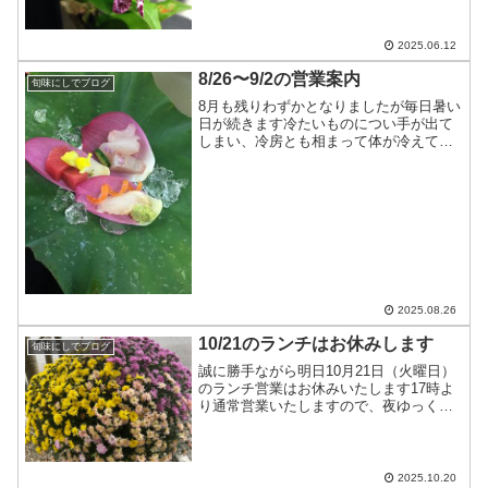
ターのみ（コース料理）6/17…十分にお
席のご用意があります6/18〜19…お...
2025.06.12
8/26〜9/2の営業案内
旬味にしでブログ
8月も残りわずかとなりましたが毎日暑い
日が続きます冷たいものについ手が出て
しまい、冷房とも相まって体が冷えてま
すね生姜などを使って体の中から温めて
いきたいですね8/26〜9/2の営業案内です
8/26〜8/28…お休み8/29〜9/2…十分に...
2025.08.26
10/21のランチはお休みします
旬味にしでブログ
誠に勝手ながら明日10月21日（火曜日）
のランチ営業はお休みいたします17時よ
り通常営業いたしますので、夜ゆっくり
ご来店下さいませ
2025.10.20