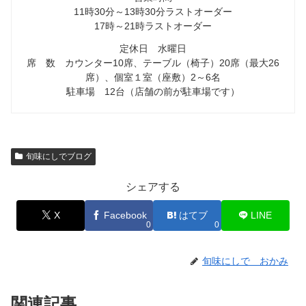
11時30分～13時30分ラストオーダー
17時～21時ラストオーダー
定休日 水曜日
席 数 カウンター10席、テーブル（椅子）20席（最大26
席）、個室１室（座敷）2～6名
駐車場 12台（店舗の前が駐車場です）
旬味にしでブログ
シェアする
X
Facebook
はてブ
LINE
0
0
旬味にしで おかみ
関連記事