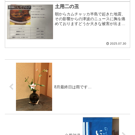
土用二の丑
旬味にしでブログ
朝からカムチャッカ半島で起きた地震、
その影響からの津波のニュースに胸を痛
めておりますどうか大きな被害が出ませ
んように…明日は土用二の丑ですお店は
お休みですが、鰻のテイクアウトのみお
受けします今日中にお電話下さいませ
2025.07.30
8月最終日は雨です…