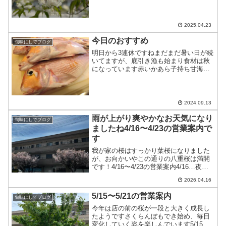
夜は十分にお席のご用意ができます
4/27…十分にお席のご用意ができます
4/2...
2025.04.23
今日のおすすめ
旬味にしでブログ
明日から3連休ですねまだまだ暑い日が続
いてますが、底引き漁も始まり食材は秋
になっています赤いかあら子持ち甘海老
甘鯛（活）子持ち鮎冬瓜きのこ菊花あん
かけなどです連休中、今のところはお席
のご用意が出来ますご予約お待ちしてお
ります
2024.09.13
雨が上がり爽やかなお天気になり
旬味にしでブログ
ましたね4/16〜4/23の営業案内で
す
我が家の桜はすっかり葉桜になりました
が、お向かいやこの通りの八重桜は満開
です！4/16〜4/23の営業案内4/16…夜の
み通常営業4/17…夜はコースのみ4/18〜
2026.04.16
4/21…十分にお席のご用意ができます
4/22〜4/23…お休みです皆様のお...
5/15〜5/21の営業案内
旬味にしでブログ
今年は店の前の桜が一段と大きく成長し
たようですさくらんぼもでき始め、毎日
変化していく姿を楽しんでいます5/15〜