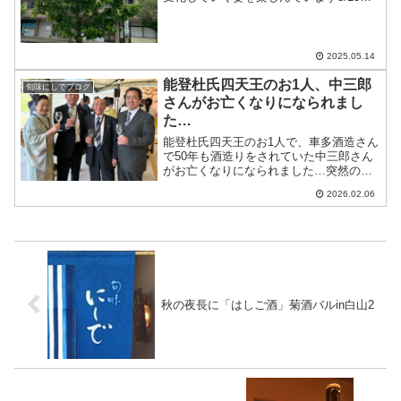
5/21の営業案内です5/15…十分にお席の
ご用意があります5/16…貸し切り営業
5/17〜5/19…十分にお席のご用意があり
ま...
2025.05.14
能登杜氏四天王のお1人、中三郎
旬味にしでブログ
さんがお亡くなりになられまし
た…
能登杜氏四天王のお1人で、車多酒造さん
で50年も酒造りをされていた中三郎さん
がお亡くなりになられました…突然のニ
ュースに本当に驚いています開店当時か
2026.02.06
ら「中三郎」と名前のついたお酒を扱わ
せていただき、ご来店いただいた時には
店のお客様皆さんにお...
秋の夜長に「はしご酒」菊酒バルin白山2