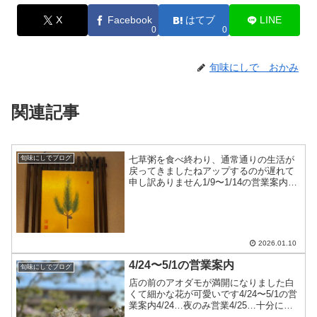
X
Facebook
はてブ
LINE
0
0
旬味にしで おかみ
関連記事
七草粥を食べ終わり、通常通りの生活が
旬味にしでブログ
戻ってきましたねアップするのが遅れて
申し訳ありません1/9〜1/14の営業案内で
す1/9〜1/13…十分にお席のご用意ができ
ます1/14…お休みですようやく昼夜通常
営業になります皆様のお越しをお待ちし
てお...
2026.01.10
4/24〜5/1の営業案内
旬味にしでブログ
店の前のアオダモが満開になりました白
くて細かな花が可愛いです4/24〜5/1の営
業案内4/24…夜のみ営業4/25…十分にお
席のご用意ができます4/26…昼は満席