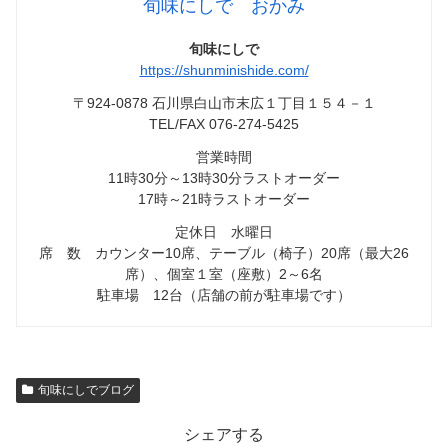
旬味にしで おかみ
旬味にしで
https://shunminishide.com/
〒924-0878 石川県白山市末広１丁目１５４－１
TEL/FAX 076-274-5425
営業時間
11時30分～13時30分ラストオーダー
17時～21時ラストオーダー
定休日 水曜日
席 数 カウンター10席、テーブル（椅子）20席（最大26
席）、個室１室（座敷）2～6名
駐車場 12台（店舗の前が駐車場です）
旬味にしでブログ
シェアする