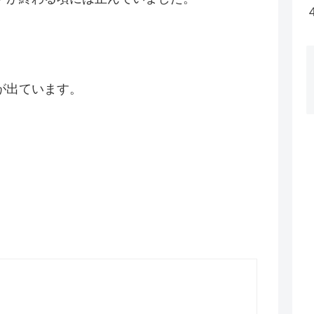
が出ています。
。