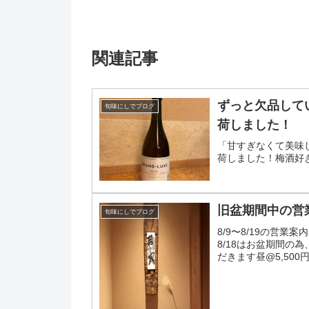
関連記事
ずっと欠品して
旬味にしでブログ
荷しました！
「甘すぎなくて美味
荷しました！梅酒好
旧盆期間中の営
旬味にしでブログ
8/9〜8/19の営
8/18はお盆期間の
だきます昼@5,50
営業いたしま...