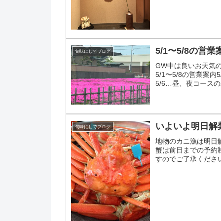
5/1〜5/8の営業
旬味にしでブログ
GW中は良いお天気
5/1〜5/8の営業案
5/6…昼、夜コースの
にお席...
いよいよ明日解
旬味にしでブログ
地物のカニ漁は明日
蟹は前日までの予約
すのでご了承くださ
べやすいですよ皆様の