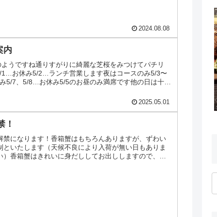
2024.08.08
案内
のようですね通りすがりに綺麗な芝桜をみつけてパチリ
内5/1…お休み5/2…ランチ営業します夜はコースのみ5/3〜
み5/7、5/8…お休み5/5のお昼のみ満席です他の日は十分
2025.05.01
禁！
解禁になります！香箱蟹はもちろんありますが、ずわい
制といたします（天候不良により入荷が無い日もありま
い）香箱蟹はきれいに身だししてお出ししますので、食
お越しをお待ちし...