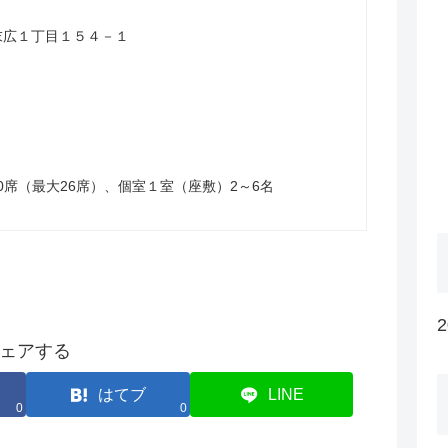
山市末広１丁目１５４－１
0席（最大26席）、個室１室（座敷）2～6名
ェアする
はてブ
LINE
0
0