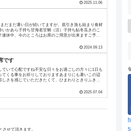
2025.11.06
ねまだまだ暑い日が続いてますが、底引き漁も始まり食材
赤いかあら子持ち甘海老甘鯛（活）子持ち鮎冬瓜きのこ
す連休中、今のところはお席のご用意が出来ますご予約
2024.09.13
席です
していて心配ですね不安な日々をお過ごしの方々に1日も
ってくる事をお祈りしておりますあまりにも暑いこの辺
涼しさを感じていただきたくて、ひまわりときりふき草
で7/5（土...
2025.07.04
h
5
とさせて頂きます。