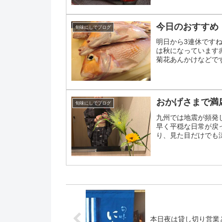
今日のおすすめ
旬味にしでブログ
明日から3連休です
は秋になっています
菊花あんかけなどで
お待ちしております
おかげさまで満
旬味にしでブログ
九州では地震が頻発
早く平穏な日常が戻
り、見た目だけでも
を飾りましたおかげさま
本日夜は貸し切り営業