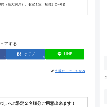
0席（最大26席）、個室１室（座敷）2～6名
ェアする
はてブ
LINE
0
0
旬味にしで おかみ
ぶしゃぶ限定２名様分ご用意出来ます！