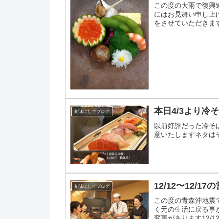
この度の大雨で復興
にはお見舞い申し上
をさせていただきます。
休み、夜は大丈夫です.
本日4/3より
旬味にしでブログ
以前好評だった冷そ
意いたしますネタは
12/12〜12/
旬味にしでブログ
この度の青森沖地震
く元の生活に戻る事が
変更があります12/1