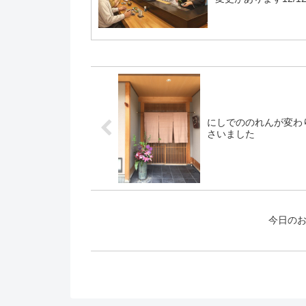
12/15…...
にしでののれんが変わ
さいました
今日の