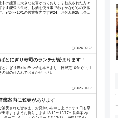
途中の能登に大きな被害が出ております被災された方々
げます能登の食材、お酒を使う事でわずかながらの支援
9/24〜10/1の営業案内です9/24…お休み9/25…昼は
..
2024.09.23
冷そばとにぎり寿司のランチが始まります！
ばとにぎり寿司のランチを本日より１日限定10食でご用
その日の仕入れでおまかせ下さい
2026.04.03
17の営業案内に変更があります
で被災された皆さま、お見舞いを申し上げます１日も早
出来ますようお祈りします12/12〜12/17の営業案内に
2…テーブル1つ、カウンターのみ12/13…満席12/14～