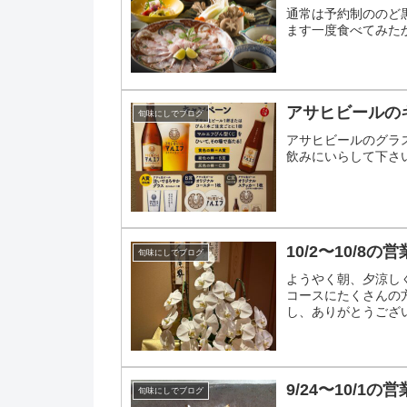
通常は予約制ののど
ます一度食べてみた
アサヒビールの
旬味にしでブログ
アサヒビールのグラ
飲みにいらして下さ
10/2〜10/8の
旬味にしでブログ
ようやく朝、夕涼し
コースにたくさんの
し、ありがとうござい
せん10/2〜10/7は十..
9/24〜10/1の
旬味にしでブログ