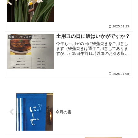
2025.01.23
土用丑の日に鰻はいかがですか？
旬味にしでブログ
今年も土用丑の日に鰻蒲焼きをご用意し
ます（鰻蒲焼きは通年ご用意してありま
すが…）19日午前11時以降のお引き取り
で承りますご予約時にお引き取り時間を
お知らせ下さい
2025.07.08
今月の書