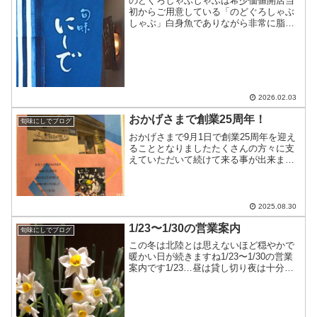
のどぐろしゃぶしゃぶは希少価値開店当
初からご用意している「のどぐろしゃぶ
しゃぶ」白身魚でありながら非常に脂が
乗っています出汁にくぐらせた瞬間に身
の表面の脂がキラキラと光り、少し白く
変化しますお好みの火の入れ加減でお召
し上がりください大将手...
2026.02.03
おかげさまで創業25周年！
旬味にしでブログ
おかげさまで9月1日で創業25周年を迎え
ることとなりましたたくさんの方々に支
えていただいて続けて来る事が出来まし
た事、心より感謝いたします大将が築き
上げた技術を込めて記念のコース
（@11,000円）をご用意いたしましたお
祝いの気持ちだけを持...
2025.08.30
1/23〜1/30の営業案内
旬味にしでブログ
この冬は北陸とは思えないほど穏やかで
暖かい日が続きますね1/23〜1/30の営業
案内です1/23…昼は貸し切り夜は十分に
お席のご用意があります1/24…夜は貸し
切り1/25…カウンターのみ1/26…テーブ
ル2席、カウンター7席1/27…十分...