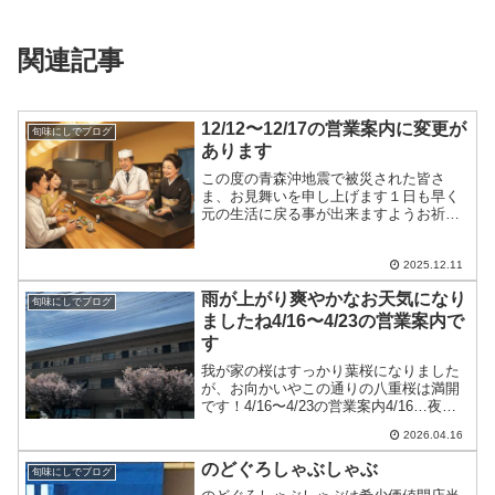
関連記事
12/12〜12/17の営業案内に変更が
旬味にしでブログ
あります
この度の青森沖地震で被災された皆さ
ま、お見舞いを申し上げます１日も早く
元の生活に戻る事が出来ますようお祈り
します12/12〜12/17の営業案内に変更が
あります12/12…テーブル1つ、カウンタ
ーのみ12/13…満席12/14～12/15…...
2025.12.11
雨が上がり爽やかなお天気になり
旬味にしでブログ
ましたね4/16〜4/23の営業案内で
す
我が家の桜はすっかり葉桜になりました
が、お向かいやこの通りの八重桜は満開
です！4/16〜4/23の営業案内4/16…夜の
み通常営業4/17…夜はコースのみ4/18〜
2026.04.16
4/21…十分にお席のご用意ができます
4/22〜4/23…お休みです皆様のお...
のどぐろしゃぶしゃぶ
旬味にしでブログ