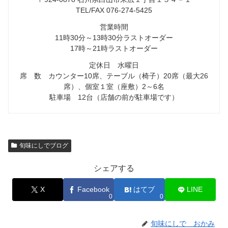
TEL/FAX 076-274-5425
営業時間
11時30分～13時30分ラストオーダー
17時～21時ラストオーダー
定休日 水曜日
席 数 カウンター10席、テーブル（椅子）20席（最大26
席）、個室１室（座敷）2～6名
駐車場 12台（店舗の前が駐車場です）
旬味にしでブログ
シェアする
X
Facebook
はてブ
LINE
0
0
旬味にしで おかみ